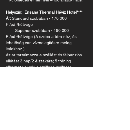
különleges élménnyel – foglaljatok most!
Helyszín:  Ensana Thermal Hévíz Hotel****
Ár: 
Standard szobában - 170 000 
Ft/pár/hétvége
        Superior szobában - 190 000 
Ft/pár/hétvége (A szoba a tóra néz, és 
lehetőség van vízmelegítésre meleg 
italokhoz.)
Az ár tartalmazza a szállást és félpanziós 
ellátást 3 nap/2 éjszakára; 5 tréning 
alkalmat velünk; a szálloda wellness 
részlegének ingyenes használatát; sok 
meglepetést vidámsággal. A program alatt 
új dolgokat fedezhettek fel egymásról, 
magatokról, és a kapcsolatotokról.
A jelentkezés a visszaigazolást követően, 
és 50 % előleg befizetése után válik 
érvényessé. (A bankszámlaszámot a 
visszaigazolásban küldjük meg.)