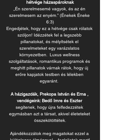
hétvége házaspároknak
„Én szerelmesemé vagyok, és az én 
szerelmesem az enyém.” (Énekek Éneke 
6:3)
Engedjétek, hogy ez a hétvége csak rólatok 
szóljon! Idézzétek fel a legszebb 
pillanatokat, és mélyítsétek el 
szerelmeteket egy varázslatos 
környezetben.  Luxus wellness 
szolgáltatások, romantikus programok és 
meghitt pillanatok várnak rátok, hogy új 
erőre kapjatok testben és lélekben 
egyaránt.  
A házigazdák, Prekopa István és Erna , 
vendégeink: Bedő Imre és Eszter 
segítenek, hogy újra felfedezzétek 
egymásban azt a társat, akivel életeteket 
összekötöttétek.
Ajándékozzátok meg magatokat ezzel a 