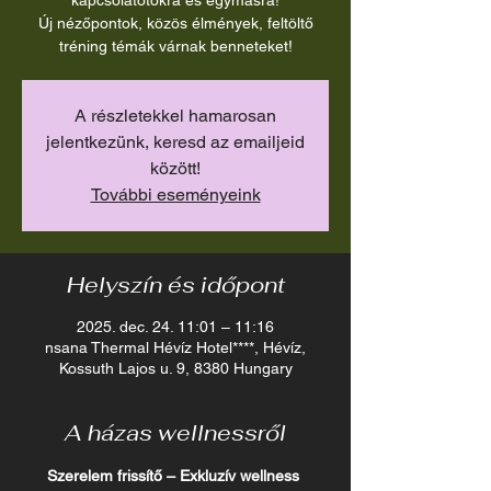
kapcsolatotokra és egymásra!
Új nézőpontok, közös élmények, feltöltő
tréning témák várnak benneteket!
A részletekkel hamarosan
jelentkezünk, keresd az emailjeid
között!
További eseményeink
Helyszín és időpont
2025. dec. 24. 11:01 – 11:16
nsana Thermal Hévíz Hotel****, Hévíz,
Kossuth Lajos u. 9, 8380 Hungary
A házas wellnessről
Szerelem frissítő – Exkluzív wellness 