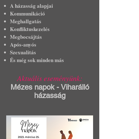
A házasság alapjai
Kommunikáció
Meghallgatás
Konfliktuskezelés
Megbocsájtás
Após-anyós
Szexualitás
És még sok minden más
Aktuális eseményünk:
Mézes napok - Viharálló
házasság