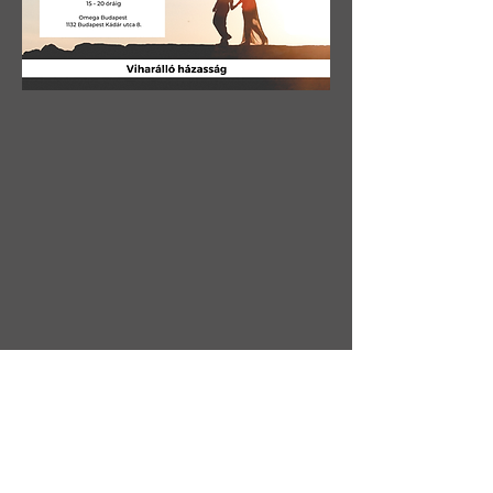
Legtöbben egy boldog házasságról
álmodunk ami édes mint a méz. Ehhez
viszont először meg kell erősíteni a
szövetségünket, hogy a viharokat is
képes legyen kibírni. Ehhez szeretnénk